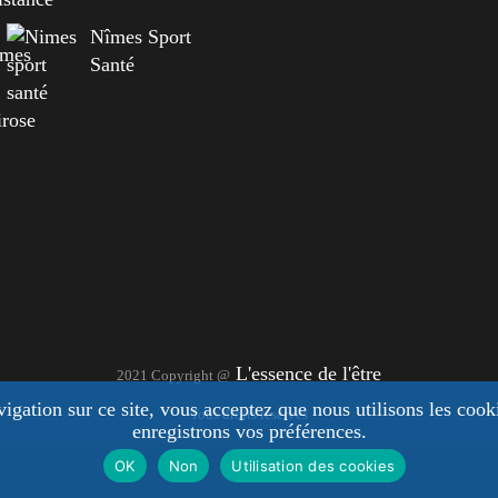
Nîmes Sport
Santé
irose
L'essence de l'être
2021 Copyright @
vigation sur ce site, vous acceptez que nous utilisons les coo
Tous droits réservés
enregistrons vos préférences.
OK
Non
Utilisation des cookies